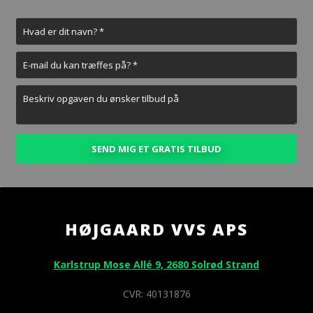
HØJGAARD VVS APS
Karlstrup Mose Allé 9, 2680 Solrød Strand
​CVR: 40131876