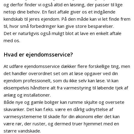
og derfor finder vi også altid en løsning, der passer til lige
netop dine behov. En fast aftale giver os et indgående
kendskab til jeres ejendom. På den måde kan vi let finde frem
til, hvor små forbedringer kan give store besparelser.
Det er naturligvis også muligt blot at lave en enkelt aftale
med os.
Hvad er ejendomsservice?
At udføre ejendomsservice dækker flere forskellige ting, men
det handler overordnet set om at løse opgaver ved din
ejendom professionelt, som du ikke selv kan løse. Vi kan
eksempelvis håndtere alt fra varmestyring til løbende tjek af
anlæg og installationer.
Både nye og gamle boliger kan rumme skjulte og oversete
skavanker. Det kan f.eks. være en dårlig udnyttelse af
varmesystemerne til skade for din økonomi eller det kan
være rør, der ruster, og dermed truer hjemmet med en
større vandskade. ​